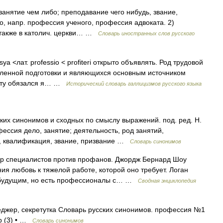
 занятие чем либо; преподавание чего нибудь, звание,
о, напр. профессия ученого, профессия адвоката. 2)
; также в католич. церкви… …
Словарь иностранных слов русского
esya <лат. professio < profiteri открыто объявлять. Род трудовой
еленной подготовки и являющихся основным источником
акту обязался я… …
Исторический словарь галлицизмов русского языка
ких синонимов и сходных по смыслу выражений. под. ред. Н.
фессия дело, занятие; деятельность, род занятий,
а, квалификация, звание, призвание …
Словарь синонимов
р специалистов против профанов. Джордж Бернард Шоу
ия любовь к тяжелой работе, которой оно требует. Логан
 будущим, но есть профессионалы с… …
Сводная энциклопедия
джер, секретутка Словарь русских синонимов. профессия №1
ер (3) • …
Словарь синонимов