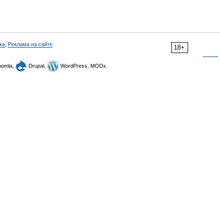
ка
,
Реклама на сайте
18+
omla,
Drupal,
WordPress, MODx.