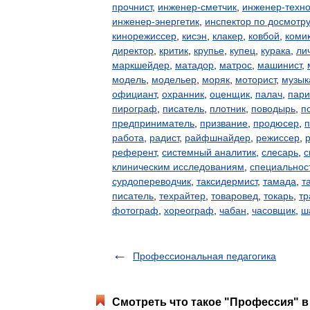
прочнист
,
инженер-сметчик
,
инженер-техно
инженер-энергетик
,
инспектор по досмотру
кинорежиссер
,
кисэн
,
клакер
,
ковбой
,
коми
директор
,
критик
,
крупье
,
купец
,
курака
,
ли
маркшейдер
,
матадор
,
матрос
,
машинист
,
модель
,
модельер
,
моряк
,
моторист
,
музык
официант
,
охранник
,
оценщик
,
палач
,
пари
пирограф
,
писатель
,
плотник
,
поводырь
,
п
предприниматель
,
призвание
,
продюсер
,
работа
,
радист
,
райфшнайдер
,
режиссер
,
референт
,
системный аналитик
,
слесарь
,
с
клиническим исследованиям
,
специальнос
сурдопереводчик
,
таксидермист
,
тамада
,
т
писатель
,
техрайтер
,
товаровед
,
токарь
,
тр
фотограф
,
хореограф
,
чабан
,
часовщик
,
ш
Профессиональная педагогика
Смотреть что такое "Профессия" в