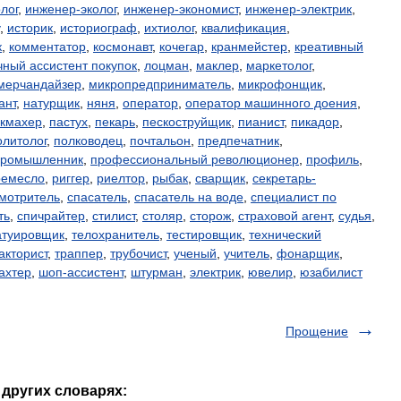
лог
,
инженер-эколог
,
инженер-экономист
,
инженер-электрик
,
,
историк
,
историограф
,
ихтиолог
,
квалификация
,
к
,
комментатор
,
космонавт
,
кочегар
,
кранмейстер
,
креативный
чный ассистент покупок
,
лоцман
,
маклер
,
маркетолог
,
мерчандайзер
,
микропредприниматель
,
микрофонщик
,
ант
,
натурщик
,
няня
,
оператор
,
оператор машинного доения
,
кмахер
,
пастух
,
пекарь
,
пескоструйщик
,
пианист
,
пикадор
,
олитолог
,
полководец
,
почтальон
,
предпечатник
,
промышленник
,
профессиональный революционер
,
профиль
,
ремесло
,
риггер
,
риелтор
,
рыбак
,
сварщик
,
секретарь-
мотритель
,
спасатель
,
спасатель на воде
,
специалист по
ть
,
спичрайтер
,
стилист
,
столяр
,
сторож
,
страховой агент
,
судья
,
атуировщик
,
телохранитель
,
тестировщик
,
технический
акторист
,
траппер
,
трубочист
,
ученый
,
учитель
,
фонарщик
,
ахтер
,
шоп-ассистент
,
штурман
,
электрик
,
ювелир
,
юзабилист
Прощение
 других словарях: