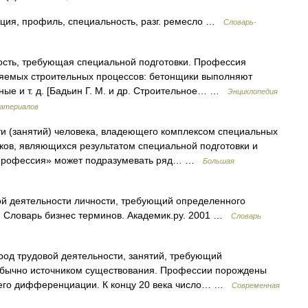
, профиль, специальность, разг. ремесло …
Словарь-
ость, требующая специальной подготовки. Профессия
яемых строительных процессов: бетонщики выполняют
ые и т. д. [Бадьин Г. М. и др. Строительное… …
Энциклопедия
материалов
и (занятий) человека, владеющего комплексом специальных
ыков, являющихся результатом специальной подготовки и
 «профессия» может подразумевать ряд… …
Большая
ой деятельности личности, требующий определенного
а. Словарь бизнес терминов. Академик.ру. 2001 …
Словарь
, род трудовой деятельности, занятий, требующий
обычно источником существования. Профессии порождены
 его дифференциации. К концу 20 века число… …
Современная