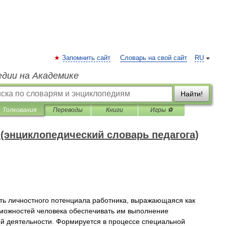
Запомнить сайт
Словарь на свой сайт
RU
едии на Академике
Найти!
Толкования
Переводы
Книги
Игры ⚽
(энциклопедический словарь педагога)
ть
личностного
потенциала
работника
,
выражающаяся
как
можностей
человека
обеспечивать
им
выполнение
ой
деятельности
.
Формируется
в
процессе
специальной