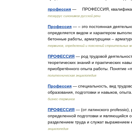
профессия
— ПРОФЕССИЯ, квалификация
тезаурус синонимов русской речи
Профессия
— – это постоянная деятельн
определяется видом и характером выполн
бетонные работы, арматурщики – арматурн
терминов, определений и пояснений строительных 
ПРОФЕССИЯ
— род трудовой деятельност
теоретических знаний и практических нав
приобретённого опыта работы. Понятие
политехническая энциклопедия
Профессия
— специальность, вид трудов
образования, подготовки и навыков, опыт
бизнес-терминов
ПРОФЕССИЯ
— (от латинского professio)
определенной подготовки и являющийся 
разделением труда и служат выражением
энциклопедия