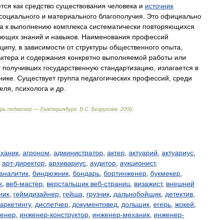
ется
как
средство
существования
человека
и
источник
социального
и
материального
благополучия
.
Это
официально
а
к
выполнению
комплекса
систематически
повторяющихся
ующих
знаний
и
навыков
.
Наименования
профессий
ципу
,
в
зависимости
от
структуры
общественного
опыта
,
актера
и
содержания
конкретно
выполняемой
работы
или
,
получивших
государственную
стандартизацию
,
излагается
в
нике
.
Существует
группа
педагогических
профессий
,
среди
теля
,
психолога
и
др
.
рь
педагога
).—
Екатеринбург
.
В
.
С
.
Безрукова
.
2000
.
ханик
,
агроном
,
администратор
,
актер
,
актуарий
,
актуариус
,
,
арт-директор
,
архивариус
,
аудитор
,
аукционист
,
аналитик
,
биндюжник
,
бондарь
,
бортинженер
,
букмекер
,
к
,
веб-мастер
,
верстальщик веб-страниц
,
визажист
,
внешний
ник
,
геймдизайнер
,
гейша
,
грузчик
,
дальнобойщик
,
детектив
,
аркетингу
,
диспетчер
,
документовед
,
дольщик
,
егерь
,
жокей
,
енер
,
инженер-конструктор
,
инженер-механик
,
инженер-