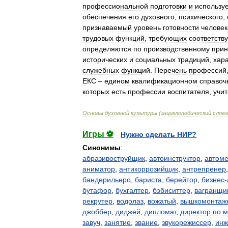
профессиональной
подготовки
и
использу
обеспечения
его
духовного
,
психического
,
признаваемый
уровень
готовности
человек
трудовых
функций
,
требующих
соответств
определяются
по
производственному
прин
исторических
и
социальных
традиций
,
хар
служебных
функций
.
Перечень
профессий
ЕКС
–
едином
квалификационном
справоч
которых
есть
профессии
воспитателя
,
учи
Основы
духовной
культуры
(
энциклопедический
слова
Игры ⚽
Нужно сделать НИР?
Синонимы
:
абразивоструйщик
,
автоинструктор
,
автоме
аниматор
,
антикоррозийщик
,
антрепренер
бандерильеро
,
бариста
,
берейтор
,
бизнес-
бутафор
,
бухгалтер
,
бэбиситтер
,
вагранщи
рекрутер
,
водолаз
,
вожатый
,
вышкомонтаж
джоббер
,
диджей
,
дипломат
,
директор по м
завуч
,
занятие
,
звание
,
звукорежиссер
,
инж