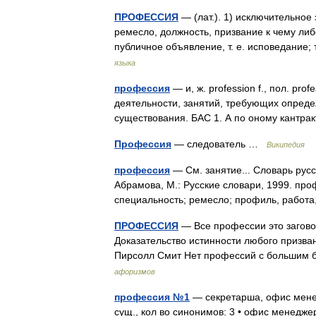
ПРОФЕССИЯ
— (лат.). 1) исключительное
ремесло, должность, призвание к чему либ
публичное объявление, т. е. исповедание
языка
профессия
— и, ж. profession f., пол. prof
деятельности, занятий, требующих опред
существования. БАС 1. А по оному кантр
Профессия
— следователь …
Википедия
профессия
— См. занятие... Словарь русс
Абрамова, М.: Русские словари, 1999. про
специальность; ремесло; профиль, работ
ПРОФЕССИЯ
— Все профессии это загово
Доказательство истинности любого призван
Пирсолл Смит Нет профессий с большим
афоризмов
профессия №1
— секретарша, офис мене
сущ., кол во синонимов: 3 • офис менедж