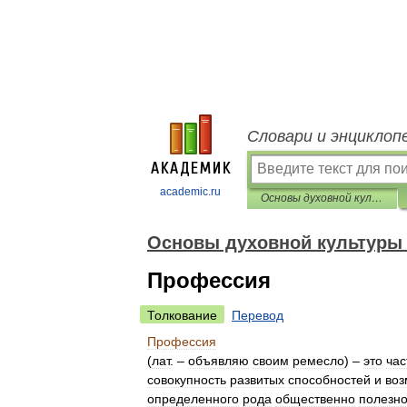
Словари и энциклоп
academic.ru
Основы духовной культуры (энциклопедический словарь педагога)
Основы духовной культуры 
Профессия
Толкование
Перевод
Профессия
(
лат
. –
объявляю
своим
ремесло
) –
это
час
совокупность
развитых
способностей
и
воз
определенного
рода
общественно
полезн